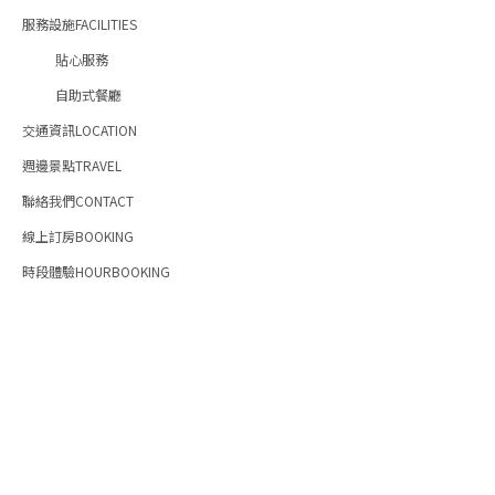
服務設施FACILITIES
貼心服務
自助式餐廳
交通資訊LOCATION
週邊景點TRAVEL
聯絡我們CONTACT
線上訂房BOOKING
時段體驗HOURBOOKING
©2019 Hotel B 台北碧瑤飯店 預約專線：02-27813121 傳真：02-
27718796 E-mail：taipei.hotelb@gmail.com 台北市松山區八德路二段36
©2019 Hotel B 台北碧瑤飯店
預約專線：02-27813121
傳真：02-27718796
E-mail：taipei.hotelb@gmail.com